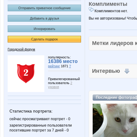
Комплименты
Отправить приватное сообщение
Комплиментов нет.
Вы не авторизованы! Чтоб
Добавить в друзья
Игнорировать
Сделать подарок
Метки лидеров
Городской форум
популярность:
16386 место
рейтинг
1871
?
Интервью
Привилегированный
пользователь
2
уровня
Последние
фотогра
Статистика портрета:
сейчас просматривают портрет - 0
зарегистрированные пользователи
посетившие портрет за 7 дней - 0