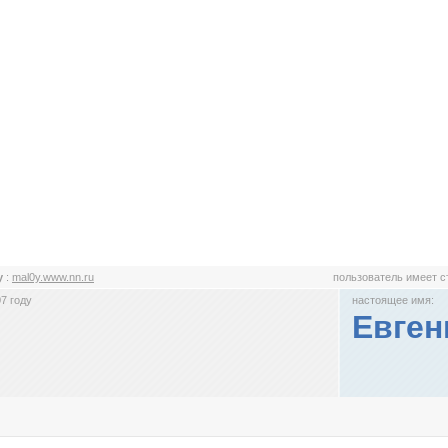
y
:
mal0y.www.nn.ru
пользователь имеет 
7 году
настоящее имя:
Евген