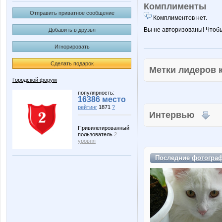
Комплименты
Отправить приватное сообщение
Комплиментов нет.
Вы не авторизованы! Чтоб
Добавить в друзья
Игнорировать
Сделать подарок
Метки лидеров
Городской форум
популярность:
16386 место
рейтинг
1871
?
Интервью
Привилегированный
пользователь
2
уровня
Последние
фотогра