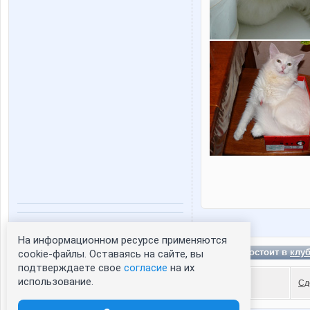
Статистика портрета:
На информационном ресурсе применяются
сейчас просматривают портрет - 0
Mal0y состоит в
клу
cookie-файлы. Оставаясь на сайте, вы
зарегистрированные пользователи
подтверждаете свое
согласие
на их
посетившие портрет за 7 дней - 0
использование.
Сд