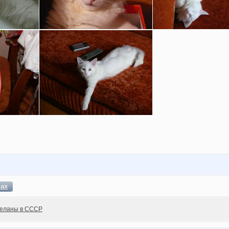
бах
еланы в СССР