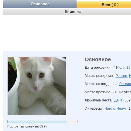
Основное
Блог
( 0 )
Шпионаж
Основное
Дата рождения :
7 Июля
19
Место рождения :
Россия
,
Н
Место нахождения :
Россия
Место проживания : не ука
Любимые места :
Дача
(509
Интересы :
Hard & Heavy
(1
Портрет заполнен на 85 %